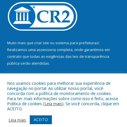
Muito mais que
criar site
ou
sistema para prefeituras
!
Realizamos uma
assessoria
completa, onde garantimos em
contrato que todas as exigências das
leis de transparência
pública
serão atendidas.
Conheça o
PNTP
e o
Radar da Transparência Pública
Nós usamos cookies para melhorar sua experiência de
navegação no portal. Ao utilizar nosso portal, você
concorda com a política de monitoramento de cookies.
Para ter mais informações sobre como isso é feito, acesse
Política de cookies (
Leia mais
). Se você concorda, clique em
Todos os direitos reservados a Prefeitura Municipal de Bujaru.
ACEITO.
Mapa do Site
Acessar Área Administrativa
ACEITO
Leia mais
Acessar Webmail