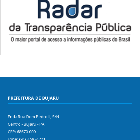
PREFEITURA DE BUJARU
End.: Rua Dom Pedro II, S/N
Centro - Bujaru - PA
CEP: 68670-000
Fone: (91) 3746-1221