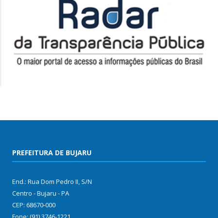
PREFEITURA DE BUJARU
End.: Rua Dom Pedro II, S/N
Centro - Bujaru - PA
CEP: 68670-000
Fone: (91) 3746-1221