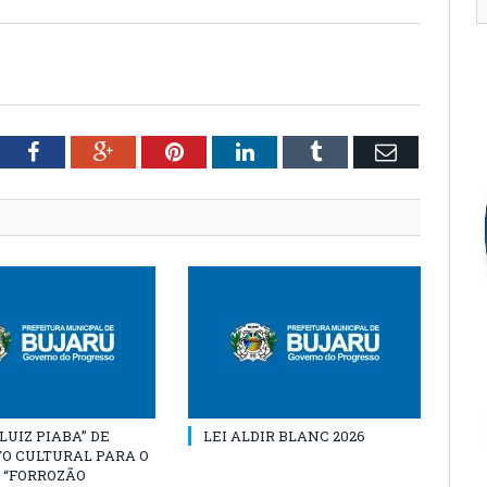
tter
Facebook
Google+
Pinterest
LinkedIn
Tumblr
Email
“LUIZ PIABA” DE
LEI ALDIR BLANC 2026
O CULTURAL PARA O
 “FORROZÃO