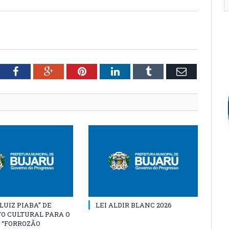
tter
Facebook
Google+
Pinterest
LinkedIn
Tumblr
Email
“LUIZ PIABA” DE
LEI ALDIR BLANC 2026
O CULTURAL PARA O
 “FORROZÃO