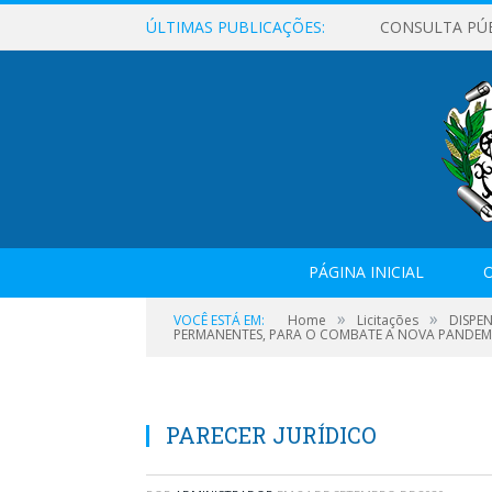
ÚLTIMAS PUBLICAÇÕES:
CONSULTA PÚ
PÁGINA INICIAL
O
»
»
VOCÊ ESTÁ EM:
Home
Licitações
DISPE
PERMANENTES, PARA O COMBATE A NOVA PANDEMI
PARECER JURÍDICO