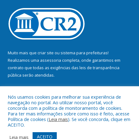
Muito mais que
criar site
ou
sistema para prefeituras
!
Realizamos uma
assessoria
completa, onde garantimos em
contrato que todas as exigências das
leis de transparência
pública
serão atendidas.
Conheça o
PNTP
e o
Radar da Transparência Pública
Nós usamos cookies para melhorar sua experiência de
navegação no portal. Ao utilizar nosso portal, você
concorda com a política de monitoramento de cookies.
Para ter mais informações sobre como isso é feito, acesse
Política de cookies (
Leia mais
). Se você concorda, clique em
Todos os direitos reservados a Prefeitura Municipal de Bujaru.
ACEITO.
Mapa do Site
Acessar Área Administrativa
ACEITO
Leia mais