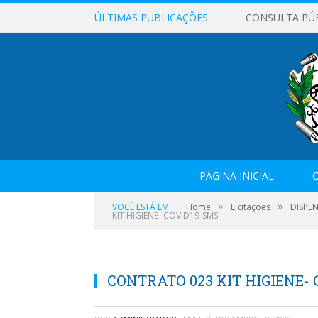
ÚLTIMAS PUBLICAÇÕES:
CONSULTA PÚ
PÁGINA INICIAL
O
»
»
VOCÊ ESTÁ EM:
Home
Licitações
DISPEN
KIT HIGIENE- COVID19-SMS
CONTRATO 023 KIT HIGIENE- 