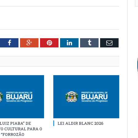
tter
Facebook
Google+
Pinterest
LinkedIn
Tumblr
Email
“LUIZ PIABA” DE
LEI ALDIR BLANC 2026
O CULTURAL PARA O
 “FORROZÃO