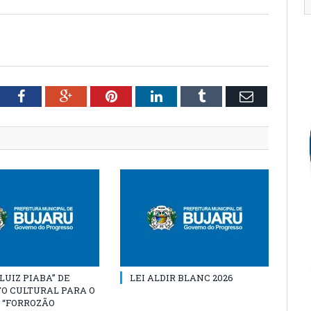
tter
Facebook
Google+
Pinterest
LinkedIn
Tumblr
Email
“LUIZ PIABA” DE
LEI ALDIR BLANC 2026
O CULTURAL PARA O
 “FORROZÃO