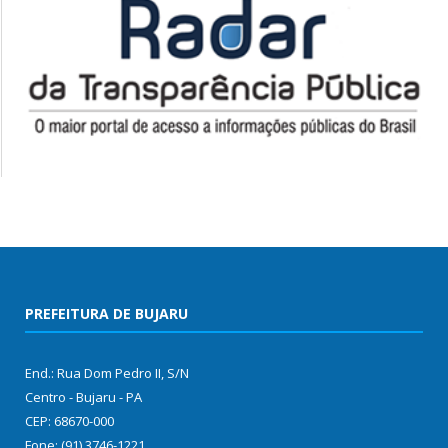
PREFEITURA DE BUJARU
End.: Rua Dom Pedro II, S/N
Centro - Bujaru - PA
CEP: 68670-000
Fone: (91) 3746-1221