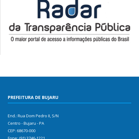
PREFEITURA DE BUJARU
End.: Rua Dom Pedro II, S/N
Centro - Bujaru - PA
CEP: 68670-000
Fone: (91) 3746-1221