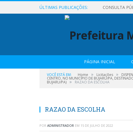
ÚLTIMAS PUBLICAÇÕES:
CONSULTA PÚ
PÁGINA INICIAL
»
»
VOCÊ ESTÁ EM:
Home
Licitações
DISPEN
CENTRO, NO MUNICÍPIO DE BUJARU/PA, DESTINA
»
BUJARU/PA)
RAZAO DA ESCOLHA
RAZAO DA ESCOLHA
POR
ADMINISTRADOR
EM
15 DE JULHO DE 2022