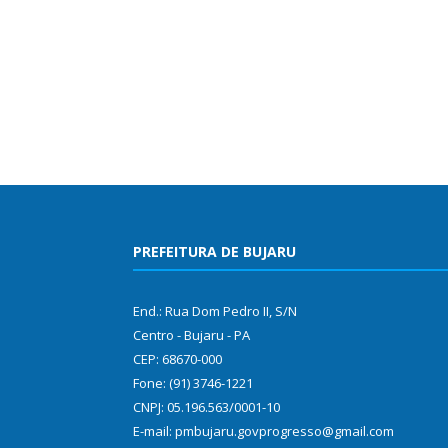
PREFEITURA DE BUJARU
End.: Rua Dom Pedro II, S/N
Centro - Bujaru - PA
CEP: 68670-000
Fone: (91) 3746-1221
CNPJ: 05.196.563/0001-10
E-mail: pmbujaru.govprogresso@gmail.com