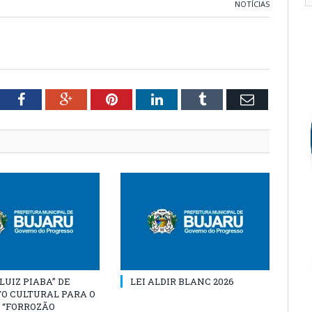
NOTÍCIAS
tter
Facebook
Google+
Pinterest
LinkedIn
Tumblr
Email
“LUIZ PIABA” DE
LEI ALDIR BLANC 2026
O CULTURAL PARA O
 “FORROZÃO