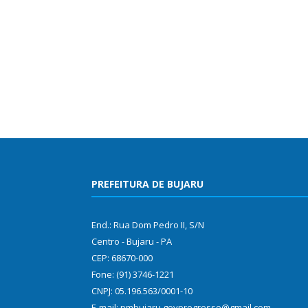
PREFEITURA DE BUJARU
End.: Rua Dom Pedro II, S/N
Centro - Bujaru - PA
CEP: 68670-000
Fone: (91) 3746-1221
CNPJ: 05.196.563/0001-10
E-mail: pmbujaru.govprogresso@gmail.com