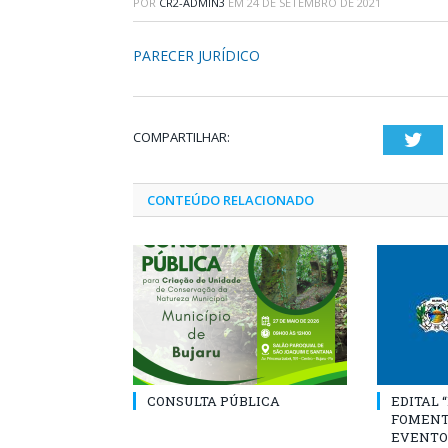
POR
CR2-ADMIN3
EM
24 DE SETEMBRO DE 2021
PARECER JURÍDICO
COMPARTILHAR:
Twi
CONTEÚDO RELACIONADO
CONSULTA PÚBLICA
EDITAL 
FOMENT
EVENTO