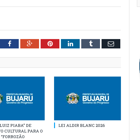
tter
Facebook
Google+
Pinterest
LinkedIn
Tumblr
Email
“LUIZ PIABA” DE
LEI ALDIR BLANC 2026
O CULTURAL PARA O
 “FORROZÃO