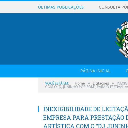
ÚLTIMAS PUBLICAÇÕES:
CONSULTA PÚ
PÁGINA INICIAL
O
»
»
VOCÊ ESTÁ EM:
Home
Licitações
INEXI
COM O “DJ JUNINHO POP SOM”, PARA O FESTIVAL AÇ
INEXIGIBILIDADE DE LICITAÇ
EMPRESA PARA PRESTAÇÃO D
ARTÍSTICA COM O “DJ JUNIN