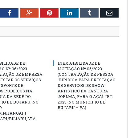
tter
Facebook
Google+
Pinterest
LinkedIn
Tumblr
Email
BILIDADE DE
INEXIGIBILIDADE DE
ÃO Nº 06/2023
LICITAÇÃO Nº 05/2023
ATAÇÃO DE EMPRESA
(CONTRATAÇÃO DE PESSOA
ESTAR OS SERVIÇOS
JURÍDICA PARA PRESTAÇÃO
NSPORTE DE
DE SERVIÇOS DE SHOW
S PÚBLICOS NA
ARTÍSTICO DA CANTORA
IA DA SEDE DO
JOELMA, PARA O AÇAÍ JET
IO DE BUJARU, NO
2023, NO MUNICÍPIO DE
O
BUJARU – PA)
/INHANGAPI–
API/BUJARU, VIA