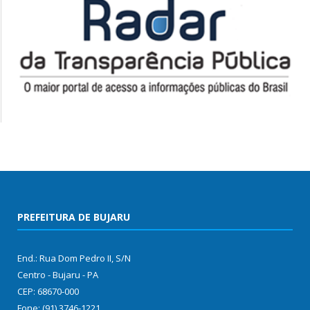
PREFEITURA DE BUJARU
End.: Rua Dom Pedro II, S/N
Centro - Bujaru - PA
CEP: 68670-000
Fone: (91) 3746-1221