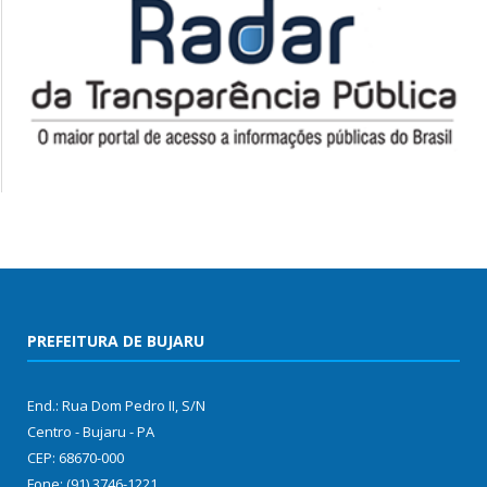
PREFEITURA DE BUJARU
End.: Rua Dom Pedro II, S/N
Centro - Bujaru - PA
CEP: 68670-000
Fone: (91) 3746-1221