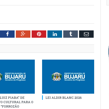
tter
Facebook
Google+
Pinterest
LinkedIn
Tumblr
Email
“LUIZ PIABA” DE
LEI ALDIR BLANC 2026
O CULTURAL PARA O
 “FORROZÃO