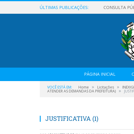
ÚLTIMAS PUBLICAÇÕES:
CONSULTA PÚ
PÁGINA INICIAL
O
»
»
VOCÊ ESTÁ EM:
Home
Licitações
INEXI
»
ATENDER AS DEMANDAS DA PREFEITURA)
JUSTI
JUSTIFICATIVA (1)