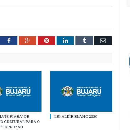
tter
Facebook
Google+
Pinterest
LinkedIn
Tumblr
Email
“LUIZ PIABA” DE
LEI ALDIR BLANC 2026
O CULTURAL PARA O
 “FORROZÃO