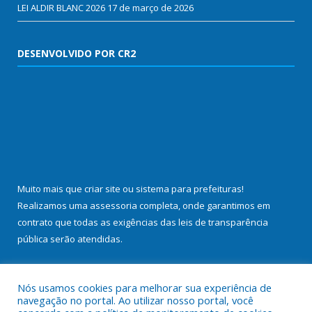
LEI ALDIR BLANC 2026
17 de março de 2026
DESENVOLVIDO POR CR2
Muito mais que
criar site
ou
sistema para prefeituras
!
Realizamos uma
assessoria
completa, onde garantimos em
contrato que todas as exigências das
leis de transparência
pública
serão atendidas.
Conheça o
PNTP
e o
Radar da Transparência Pública
Nós usamos cookies para melhorar sua experiência de
navegação no portal. Ao utilizar nosso portal, você