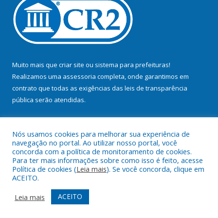
Muito mais que
criar site
ou
sistema para prefeituras
!
Realizamos uma
assessoria
completa, onde garantimos em
contrato que todas as exigências das
leis de transparência
pública
serão atendidas.
Conheça o
PNTP
e o
Radar da Transparência Pública
Nós usamos cookies para melhorar sua experiência de
navegação no portal. Ao utilizar nosso portal, você
concorda com a política de monitoramento de cookies.
Para ter mais informações sobre como isso é feito, acesse
Política de cookies (
Leia mais
). Se você concorda, clique em
Todos os direitos reservados a Prefeitura Municipal de Bujaru.
ACEITO.
Mapa do Site
Acessar Área Administrativa
ACEITO
Leia mais
Acessar Webmail