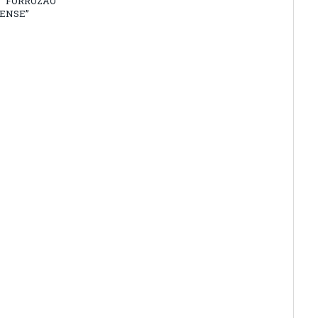
 “FORROZÃO
ENSE”