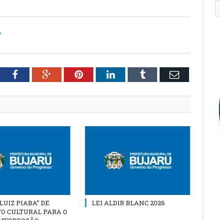
O
tter
Facebook
Google+
Pinterest
LinkedIn
Tumblr
Email
“LUIZ PIABA” DE
LEI ALDIR BLANC 2026
O CULTURAL PARA O