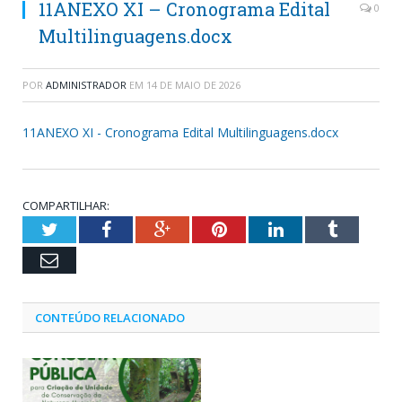
11ANEXO XI – Cronograma Edital
0
Multilinguagens.docx
POR
ADMINISTRADOR
EM
14 DE MAIO DE 2026
11ANEXO XI - Cronograma Edital Multilinguagens.docx
COMPARTILHAR:
Twitter
Facebook
Google+
Pinterest
LinkedIn
Tumblr
Email
CONTEÚDO RELACIONADO