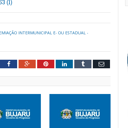
 (1)
EMIAÇÃO INTERMUNICIPAL E- OU ESTADUAL -
tter
Facebook
Google+
Pinterest
LinkedIn
Tumblr
Email