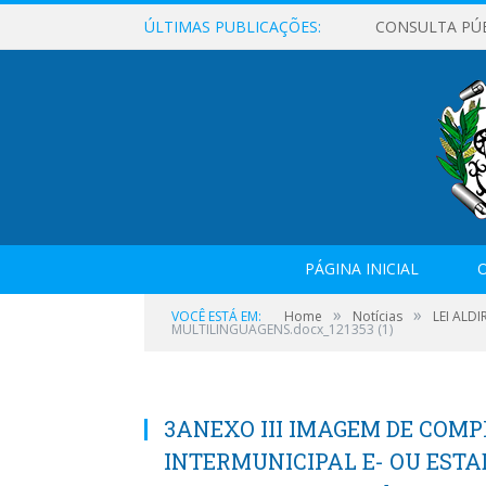
ÚLTIMAS PUBLICAÇÕES:
CONSULTA PÚ
PÁGINA INICIAL
O
»
»
VOCÊ ESTÁ EM:
Home
Notícias
LEI ALD
MULTILINGUAGENS.docx_121353 (1)
3ANEXO III IMAGEM DE COM
INTERMUNICIPAL E- OU ESTA