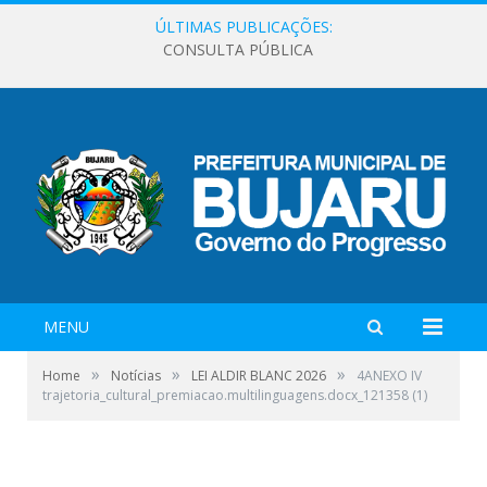
ÚLTIMAS PUBLICAÇÕES:
CONSULTA PÚBLICA
MENU
»
»
»
Home
Notícias
LEI ALDIR BLANC 2026
4ANEXO IV
trajetoria_cultural_premiacao.multilinguagens.docx_121358 (1)