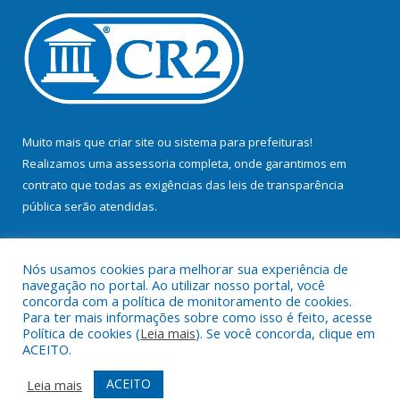
Muito mais que
criar site
ou
sistema para prefeituras
!
Realizamos uma
assessoria
completa, onde garantimos em
contrato que todas as exigências das
leis de transparência
pública
serão atendidas.
Conheça o
PNTP
e o
Radar da Transparência Pública
Nós usamos cookies para melhorar sua experiência de
navegação no portal. Ao utilizar nosso portal, você
concorda com a política de monitoramento de cookies.
Para ter mais informações sobre como isso é feito, acesse
Política de cookies (
Leia mais
). Se você concorda, clique em
Todos os direitos reservados a Prefeitura Municipal de Bujaru.
ACEITO.
Mapa do Site
Acessar Área Administrativa
ACEITO
Leia mais
Acessar Webmail