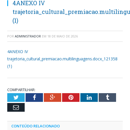
4ANEXO IV
trajetoria_cultural_premiacao.multiling
(1)
POR
ADMINISTRADOR
EM
18 DE MAIO DE 2026
4ANEXO IV
trajetoria_cultural_premiacao.multilinguagens.docx_121358
(1)
COMPARTILHAR:
Twitter
Facebook
Google+
Pinterest
LinkedIn
Tumblr
Email
CONTEÚDO RELACIONADO