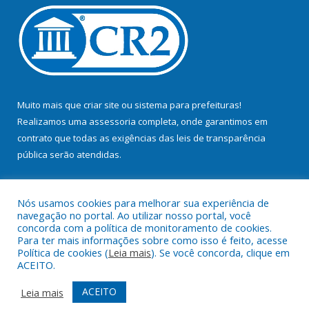
Muito mais que
criar site
ou
sistema para prefeituras
!
Realizamos uma
assessoria
completa, onde garantimos em
contrato que todas as exigências das
leis de transparência
pública
serão atendidas.
Conheça o
PNTP
e o
Radar da Transparência Pública
Nós usamos cookies para melhorar sua experiência de
navegação no portal. Ao utilizar nosso portal, você
concorda com a política de monitoramento de cookies.
Para ter mais informações sobre como isso é feito, acesse
Política de cookies (
Leia mais
). Se você concorda, clique em
Todos os direitos reservados a Prefeitura Municipal de Bujaru.
ACEITO.
Mapa do Site
Acessar Área Administrativa
ACEITO
Leia mais
Acessar Webmail