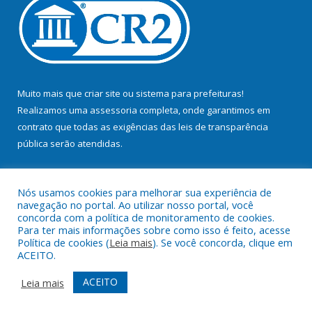
Muito mais que
criar site
ou
sistema para prefeituras
!
Realizamos uma
assessoria
completa, onde garantimos em
contrato que todas as exigências das
leis de transparência
pública
serão atendidas.
Conheça o
PNTP
e o
Radar da Transparência Pública
Nós usamos cookies para melhorar sua experiência de
navegação no portal. Ao utilizar nosso portal, você
concorda com a política de monitoramento de cookies.
Para ter mais informações sobre como isso é feito, acesse
Política de cookies (
Leia mais
). Se você concorda, clique em
Todos os direitos reservados a Prefeitura Municipal de Bujaru.
ACEITO.
Mapa do Site
Acessar Área Administrativa
ACEITO
Leia mais
Acessar Webmail