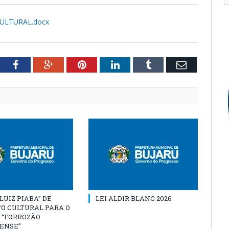
CULTURAL.docx
tter
Facebook
Google+
Pinterest
LinkedIn
Tumblr
Email
“LUIZ PIABA” DE
LEI ALDIR BLANC 2026
O CULTURAL PARA O
 “FORROZÃO
ENSE”