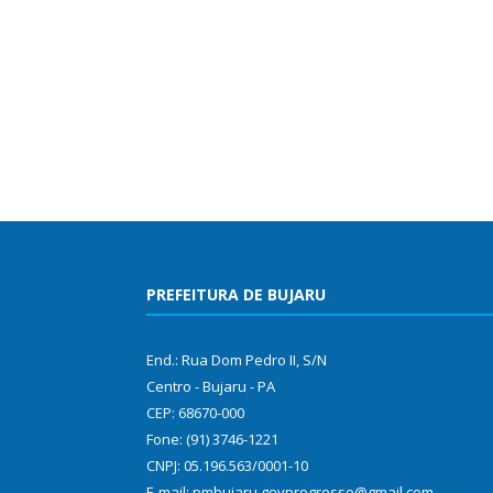
PREFEITURA DE BUJARU
End.: Rua Dom Pedro II, S/N
Centro - Bujaru - PA
CEP: 68670-000
Fone: (91) 3746-1221
CNPJ: 05.196.563/0001-10
E-mail: pmbujaru.govprogresso@gmail.com