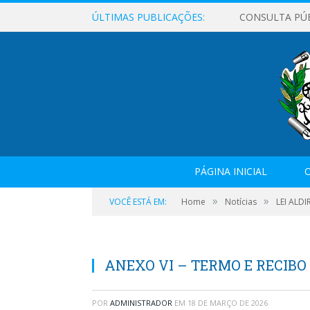
ÚLTIMAS PUBLICAÇÕES:
CONSULTA PÚ
PÁGINA INICIAL
O
»
»
VOCÊ ESTÁ EM:
Home
Notícias
LEI ALD
ANEXO VI – TERMO E RECIBO
POR
ADMINISTRADOR
EM
18 DE MARÇO DE 2026