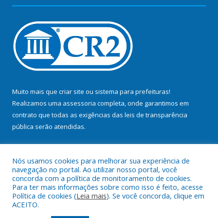
Muito mais que
criar site
ou
sistema para prefeituras
!
Realizamos uma
assessoria
completa, onde garantimos em
contrato que todas as exigências das
leis de transparência
pública
serão atendidas.
Conheça o
PNTP
e o
Radar da Transparência Pública
Nós usamos cookies para melhorar sua experiência de
navegação no portal. Ao utilizar nosso portal, você
concorda com a política de monitoramento de cookies.
Para ter mais informações sobre como isso é feito, acesse
Política de cookies (
Leia mais
). Se você concorda, clique em
Todos os direitos reservados a Prefeitura Municipal de Bujaru.
ACEITO.