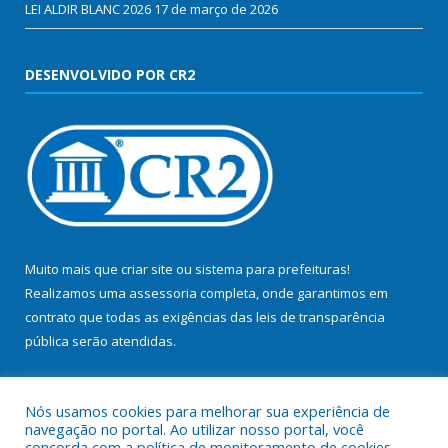
LEI ALDIR BLANC 2026
17 de março de 2026
DESENVOLVIDO POR CR2
Muito mais que
criar site
ou
sistema para prefeituras
!
Realizamos uma
assessoria
completa, onde garantimos em
contrato que todas as exigências das
leis de transparência
pública
serão atendidas.
Conheça o
PNTP
e o
Radar da Transparência Pública
Nós usamos cookies para melhorar sua experiência de
navegação no portal. Ao utilizar nosso portal, você
concorda com a política de monitoramento de cookies.