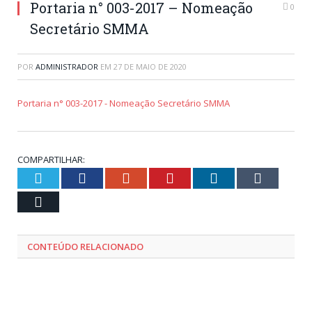
Portaria n° 003-2017 – Nomeação
0
Secretário SMMA
POR
ADMINISTRADOR
EM
27 DE MAIO DE 2020
Portaria n° 003-2017 - Nomeação Secretário SMMA
COMPARTILHAR:
Twitter
Facebook
Google+
Pinterest
LinkedIn
Tumblr
Email
CONTEÚDO RELACIONADO