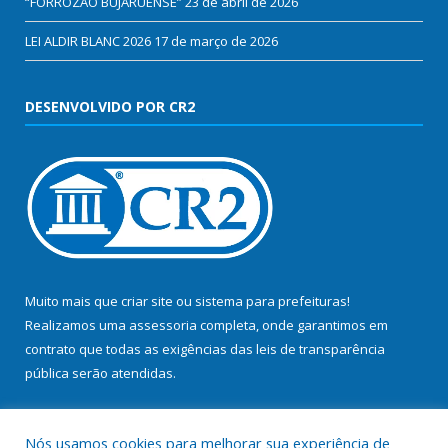
“FORROZÃO BUJARUENSE”
23 de abril de 2026
LEI ALDIR BLANC 2026
17 de março de 2026
DESENVOLVIDO POR CR2
Muito mais que
criar site
ou
sistema para prefeituras
!
Realizamos uma
assessoria
completa, onde garantimos em
contrato que todas as exigências das
leis de transparência
pública
serão atendidas.
Conheça o
PNTP
e o
Radar da Transparência Pública
Nós usamos cookies para melhorar sua experiência de