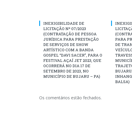
INEXIGIBILIDADE DE
INEXIGI
LICITAÇÃO Nº 07/2023
LICITAÇ
(CONTRATAÇÃO DE PESSOA
(CONTR
JURÍDICA PARA PRESTAÇÃO
PARA PR
DE SERVIÇOS DE SHOW
DE TRA
ARTÍSTICO COM A BANDA
VEÍCULO
GOSPEL “DAVI SACER”, PARA O
TRAVESS
FESTIVAL AÇAÍ JET 2023, QUE
MUNICÍP
OCORRERÁ NO DIA 17 DE
TRAJET
SETEMBRO DE 2023, NO
BUJARU
MUNICÍPIO DE BUJARU – PA)
INHANG
BALSA)
Os comentários estão fechados.