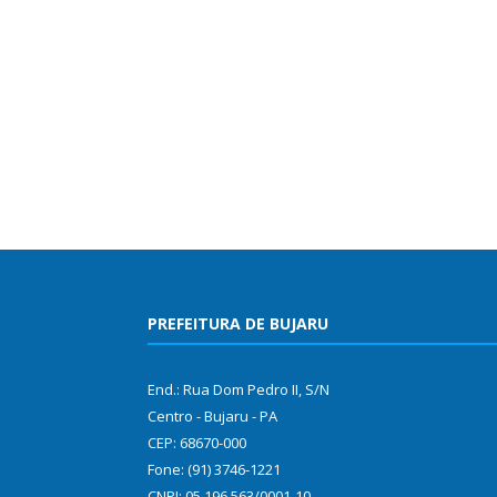
PREFEITURA DE BUJARU
End.: Rua Dom Pedro II, S/N
Centro - Bujaru - PA
CEP: 68670-000
Fone: (91) 3746-1221
CNPJ: 05.196.563/0001-10