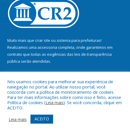
Muito mais que
criar site
ou
sistema para prefeituras
!
Realizamos uma
assessoria
completa, onde garantimos em
contrato que todas as exigências das
leis de transparência
pública
serão atendidas.
Conheça o
PNTP
e o
Radar da Transparência Pública
Nós usamos cookies para melhorar sua experiência de
navegação no portal. Ao utilizar nosso portal, você
concorda com a política de monitoramento de cookies.
Para ter mais informações sobre como isso é feito, acesse
Política de cookies (
Leia mais
). Se você concorda, clique em
Todos os direitos reservados a Prefeitura Municipal de Bujaru.
ACEITO.
Mapa do Site
Acessar Área Administrativa
ACEITO
Leia mais
Acessar Webmail