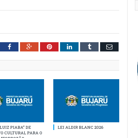
tter
Facebook
Google+
Pinterest
LinkedIn
Tumblr
Email
“LUIZ PIABA” DE
LEI ALDIR BLANC 2026
O CULTURAL PARA O