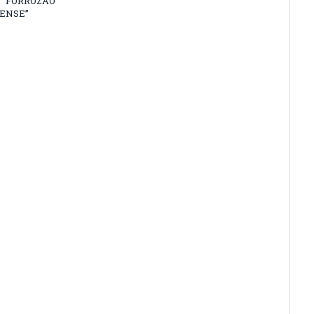
 “FORROZÃO
ENSE”