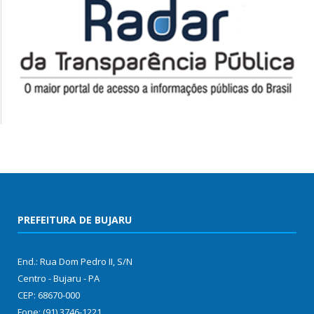
PREFEITURA DE BUJARU
End.: Rua Dom Pedro II, S/N
Centro - Bujaru - PA
CEP: 68670-000
Fone: (91) 3746-1221