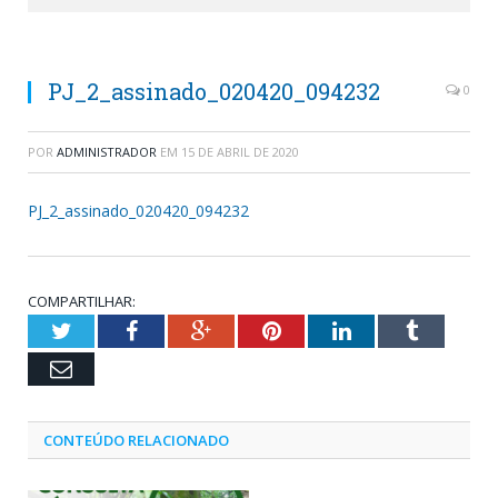
PJ_2_assinado_020420_094232
0
POR
ADMINISTRADOR
EM
15 DE ABRIL DE 2020
PJ_2_assinado_020420_094232
COMPARTILHAR:
Twitter
Facebook
Google+
Pinterest
LinkedIn
Tumblr
Email
CONTEÚDO RELACIONADO