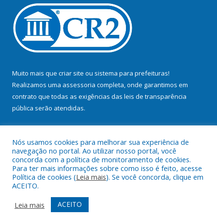
Muito mais que
criar site
ou
sistema para prefeituras
!
Realizamos uma
assessoria
completa, onde garantimos em
contrato que todas as exigências das
leis de transparência
pública
serão atendidas.
Conheça o
PNTP
e o
Radar da Transparência Pública
Nós usamos cookies para melhorar sua experiência de
navegação no portal. Ao utilizar nosso portal, você
concorda com a política de monitoramento de cookies.
Para ter mais informações sobre como isso é feito, acesse
Política de cookies (
Leia mais
). Se você concorda, clique em
Todos os direitos reservados a Prefeitura Municipal de Bujaru.
ACEITO.
Mapa do Site
Acessar Área Administrativa
ACEITO
Leia mais
Acessar Webmail