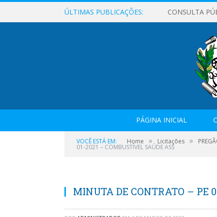
ÚLTIMAS PUBLICAÇÕES:
CONSULTA PÚ
PÁGINA INICIAL
O
»
»
VOCÊ ESTÁ EM:
Home
Licitações
PREGÃ
01-2021 – COMBUSTÍVEL SAÚDE ASS
MINUTA DE CONTRATO – PE 0