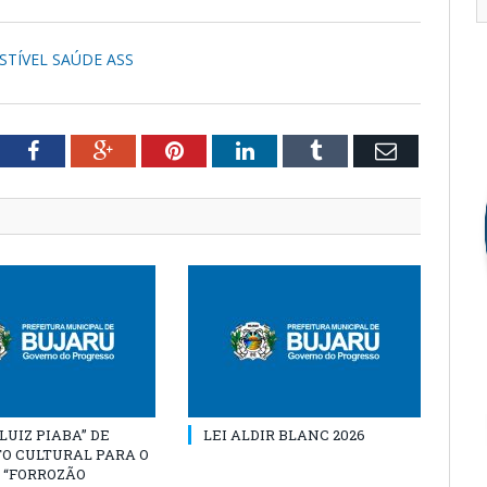
STÍVEL SAÚDE ASS
tter
Facebook
Google+
Pinterest
LinkedIn
Tumblr
Email
“LUIZ PIABA” DE
LEI ALDIR BLANC 2026
O CULTURAL PARA O
 “FORROZÃO