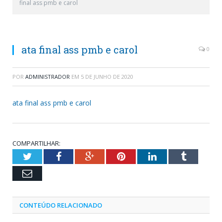
final ass pmb e carol
ata final ass pmb e carol
0
POR
ADMINISTRADOR
EM
5 DE JUNHO DE 2020
ata final ass pmb e carol
COMPARTILHAR:
Twitter
Facebook
Google+
Pinterest
LinkedIn
Tumblr
Email
CONTEÚDO RELACIONADO