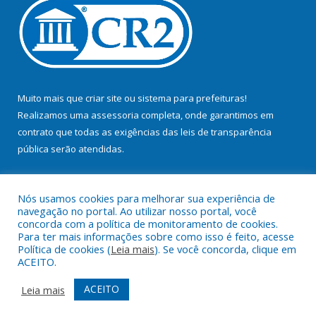
Muito mais que
criar site
ou
sistema para prefeituras
!
Realizamos uma
assessoria
completa, onde garantimos em
contrato que todas as exigências das
leis de transparência
pública
serão atendidas.
Conheça o
PNTP
e o
Radar da Transparência Pública
Nós usamos cookies para melhorar sua experiência de
navegação no portal. Ao utilizar nosso portal, você
concorda com a política de monitoramento de cookies.
Para ter mais informações sobre como isso é feito, acesse
Política de cookies (
Leia mais
). Se você concorda, clique em
Todos os direitos reservados a Prefeitura Municipal de Bujaru.
ACEITO.
Mapa do Site
Acessar Área Administrativa
ACEITO
Leia mais
Acessar Webmail