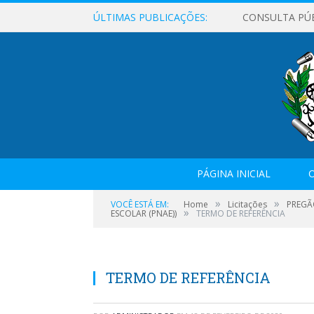
ÚLTIMAS PUBLICAÇÕES:
CONSULTA PÚ
PÁGINA INICIAL
O
»
»
VOCÊ ESTÁ EM:
Home
Licitações
PREGÃ
»
ESCOLAR (PNAE))
TERMO DE REFERÊNCIA
TERMO DE REFERÊNCIA