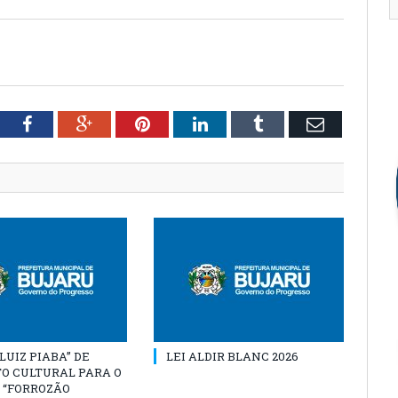
tter
Facebook
Google+
Pinterest
LinkedIn
Tumblr
Email
“LUIZ PIABA” DE
LEI ALDIR BLANC 2026
O CULTURAL PARA O
 “FORROZÃO