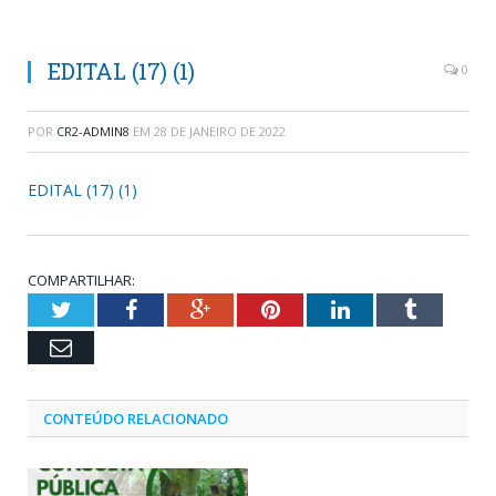
EDITAL (17) (1)
0
POR
CR2-ADMIN8
EM
28 DE JANEIRO DE 2022
EDITAL (17) (1)
COMPARTILHAR:
Twitter
Facebook
Google+
Pinterest
LinkedIn
Tumblr
Email
CONTEÚDO RELACIONADO