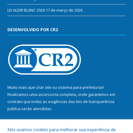
LEI ALDIR BLANC 2026
17 de março de 2026
DESENVOLVIDO POR CR2
Muito mais que
criar site
ou
sistema para prefeituras
!
Realizamos uma
assessoria
completa, onde garantimos em
contrato que todas as exigências das
leis de transparência
pública
serão atendidas.
Conheça o
PNTP
e o
Radar da Transparência Pública
Nós usamos cookies para melhorar sua experiência de