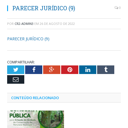
PARECER JURÍDICO (9)
0
POR
CR2-ADMIN3
EM
26 DE AGOSTO DE 2022
PARECER JURÍDICO (9)
COMPARTILHAR:
Twitter
Facebook
Google+
Pinterest
LinkedIn
Tumblr
Email
CONTEÚDO RELACIONADO