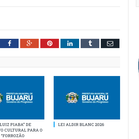
tter
Facebook
Google+
Pinterest
LinkedIn
Tumblr
Email
“LUIZ PIABA” DE
LEI ALDIR BLANC 2026
O CULTURAL PARA O
 “FORROZÃO