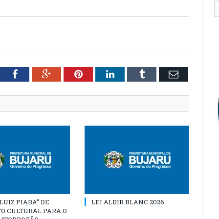
tter
Facebook
Google+
Pinterest
LinkedIn
Tumblr
Email
“LUIZ PIABA” DE
LEI ALDIR BLANC 2026
O CULTURAL PARA O