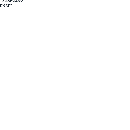
 “FORROZÃO
ENSE”