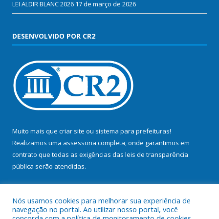
LEI ALDIR BLANC 2026
17 de março de 2026
DESENVOLVIDO POR CR2
Muito mais que
criar site
ou
sistema para prefeituras
!
Realizamos uma
assessoria
completa, onde garantimos em
contrato que todas as exigências das
leis de transparência
pública
serão atendidas.
Conheça o
PNTP
e o
Radar da Transparência Pública
Nós usamos cookies para melhorar sua experiência de
navegação no portal. Ao utilizar nosso portal, você
concorda com a política de monitoramento de cookies.