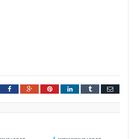
tter
Facebook
Google+
Pinterest
LinkedIn
Tumblr
Email