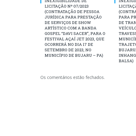
INEXIGIBILIDADE DE
INEXIGI
LICITAÇÃO Nº 07/2023
LICITAÇ
(CONTRATAÇÃO DE PESSOA
(CONTR
JURÍDICA PARA PRESTAÇÃO
PARA PR
DE SERVIÇOS DE SHOW
DE TRA
ARTÍSTICO COM A BANDA
VEÍCULO
GOSPEL “DAVI SACER”, PARA O
TRAVESS
FESTIVAL AÇAÍ JET 2023, QUE
MUNICÍP
OCORRERÁ NO DIA 17 DE
TRAJET
SETEMBRO DE 2023, NO
BUJARU
MUNICÍPIO DE BUJARU – PA)
INHANG
BALSA)
Os comentários estão fechados.