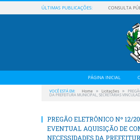
ÚLTIMAS PUBLICAÇÕES:
CONSULTA PÚ
PÁGINA INICIAL
O
»
»
VOCÊ ESTÁ EM:
Home
Licitações
PREGÃ
DA PREFEITURA MUNICIPAL, SECRETARIAS VINCULA
PREGÃO ELETRÔNICO Nº 12/20
EVENTUAL AQUISIÇÃO DE CO
NECESSIDADES DA PREFEITU