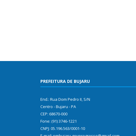
PREFEITURA DE BUJARU
End.: Rua Dom Pedro II, S/N
Centro - Bujaru - PA
CEP: 68670-000
Fone: (91) 3746-1221
CNPJ: 05.196.563/0001-10
E-mail: pmbujaru.govprogresso@gmail.com