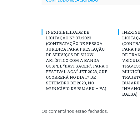
CONTEÚDO RELACIONADO
INEXIGIBILIDADE DE
INEXIGI
LICITAÇÃO Nº 07/2023
LICITAÇ
(CONTRATAÇÃO DE PESSOA
(CONTR
JURÍDICA PARA PRESTAÇÃO
PARA PR
DE SERVIÇOS DE SHOW
DE TRA
ARTÍSTICO COM A BANDA
VEÍCULO
GOSPEL “DAVI SACER”, PARA O
TRAVESS
FESTIVAL AÇAÍ JET 2023, QUE
MUNICÍP
OCORRERÁ NO DIA 17 DE
TRAJET
SETEMBRO DE 2023, NO
BUJARU
MUNICÍPIO DE BUJARU – PA)
INHANG
BALSA)
Os comentários estão fechados.