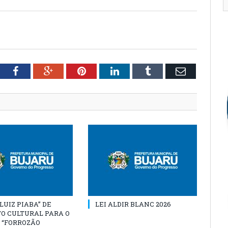
tter
Facebook
Google+
Pinterest
LinkedIn
Tumblr
Email
“LUIZ PIABA” DE
LEI ALDIR BLANC 2026
O CULTURAL PARA O
 “FORROZÃO