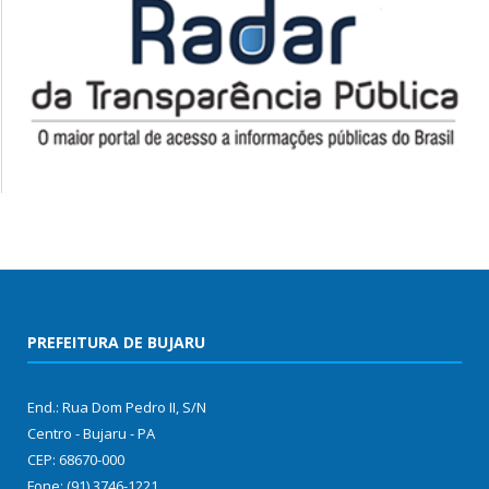
PREFEITURA DE BUJARU
End.: Rua Dom Pedro II, S/N
Centro - Bujaru - PA
CEP: 68670-000
Fone: (91) 3746-1221