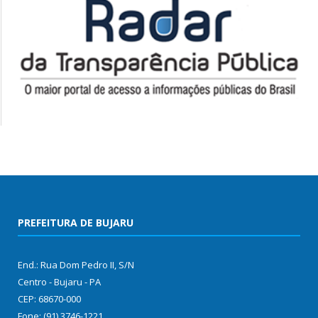
PREFEITURA DE BUJARU
End.: Rua Dom Pedro II, S/N
Centro - Bujaru - PA
CEP: 68670-000
Fone: (91) 3746-1221